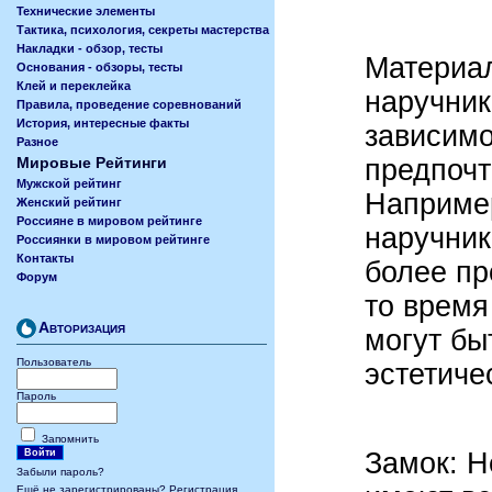
Технические элементы
Тактика, психология, секреты мастерства
Накладки - обзор, тесты
Материал
Основания - обзоры, тесты
Клей и переклейка
наручник
Правила, проведение соревнований
История, интересные факты
зависимо
Разное
предпочт
Мировые Рейтинги
Мужской рейтинг
Наприме
Женский рейтинг
Россияне в мировом рейтинге
наручник
Россиянки в мировом рейтинге
Контакты
более пр
Форум
то время
Авторизация
могут бы
Пользователь
эстетиче
Пароль
Запомнить
Замок: Н
Забыли пароль?
Ещё не зарегистрированы? Регистрация