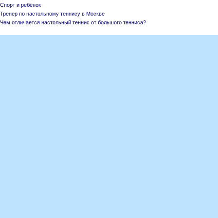
Спорт и ребёнок
Тренер по настольному теннису в Москве
Чем отличается настольный теннис от большого тенниса?