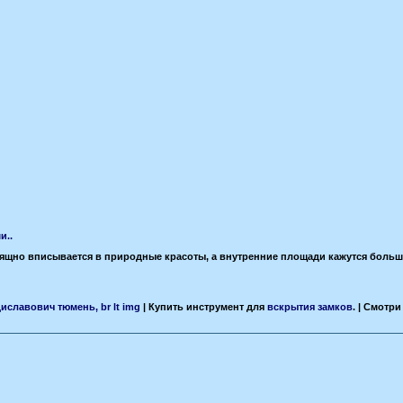
и..
 изящно вписывается в природные красоты, а внутренние площади кажутся больш
иславович тюмень, br lt img
| Купить инструмент для
вскрытия замков
. | Смотр