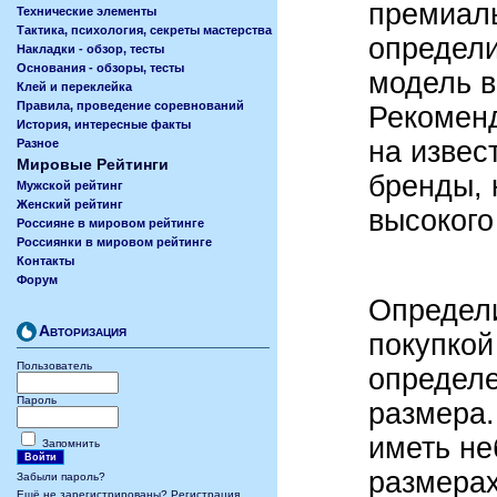
премиаль
Технические элементы
Тактика, психология, секреты мастерства
определи
Накладки - обзор, тесты
Основания - обзоры, тесты
модель в
Клей и переклейка
Правила, проведение соревнований
Рекоменд
История, интересные факты
на извес
Разное
Мировые Рейтинги
бренды, 
Мужской рейтинг
Женский рейтинг
высокого
Россияне в мировом рейтинге
Россиянки в мировом рейтинге
Контакты
Форум
Определи
Авторизация
покупкой
Пользователь
определе
Пароль
размера.
иметь не
Запомнить
размерах
Забыли пароль?
Ещё не зарегистрированы? Регистрация