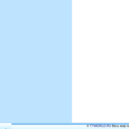
©
TTWORLD.RU
Весь мир на