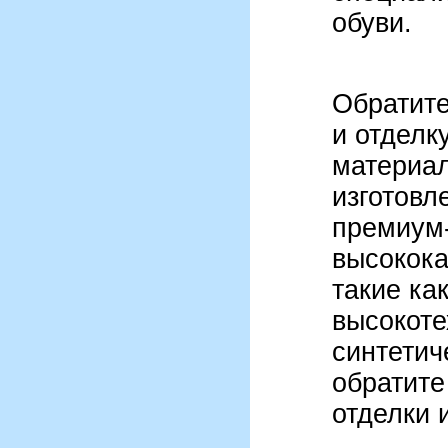
обуви.
Обратит
и отделк
материал
изготовл
премиум-
высокока
такие ка
высокот
синтетич
обратите
отделки 