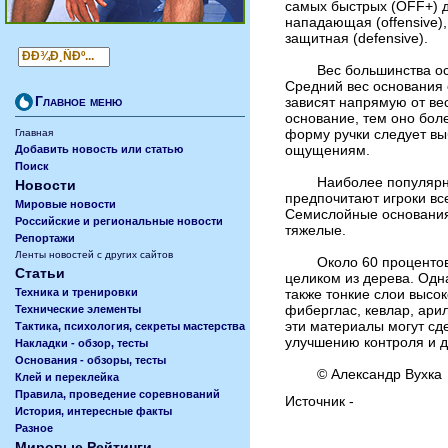
самых быстрых (OFF+) 
нападающая (offensive),
защитная (defensive).
Вес большинства основ
Средний вес основания 
Главное меню
зависят напрямую от вес
основание, тем оно боле
форму ручки следует вы
Главная
ощущениям.
Добавить новость или статью
Поиск
Наиболее популярным
Новости
предпочитают игроки вс
Мировые новости
Семислойные основания
Российские и региональные новости
тяжелые.
Репортажи
Ленты новостей с других сайтов
Около 60 процентов и
Статьи
целиком из дерева. Одн
также тонкие слои высок
Техника и тренировки
фиберглас, кевлар, ари
Технические элементы
эти материалы могут сд
Тактика, психология, секреты мастерства
улучшению контроля и д
Накладки - обзор, тесты
Основания - обзоры, тесты
© Александр Вухка
Клей и переклейка
Правила, проведение соревнований
Источник -
История, интересные факты
Разное
Мировые Рейтинги